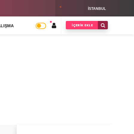
ayilik Şartları Hakkında
ISTANBUL
İÇERIK EKLE
ALIŞMA