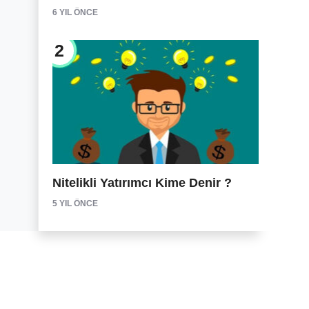
6 YIL ÖNCE
2
Nitelikli Yatırımcı Kime Denir ?
5 YIL ÖNCE