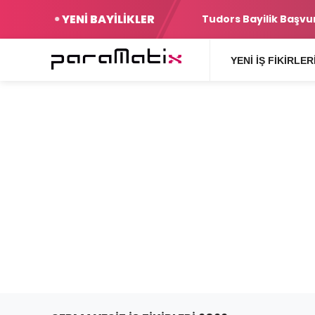
YENİ BAYİLİKLER
Tudors Bayilik Başvurusu Hakkın
YENI İŞ FIKIRLER