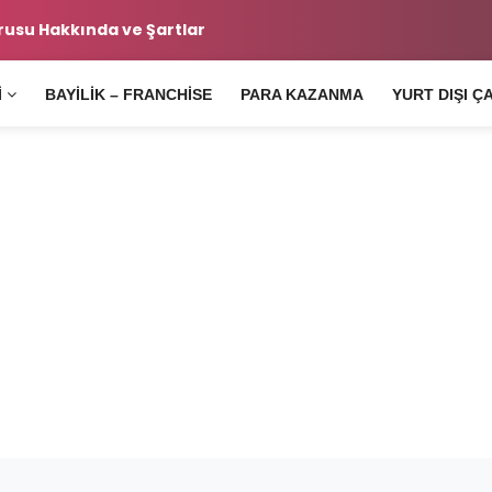
da ve Şartlar
Yurtiçi Kargo B
I
BAYILIK – FRANCHISE
PARA KAZANMA
YURT DIŞI Ç