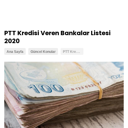
PTT Kredisi Veren Bankalar Listesi
2020
P
TT Kredisi Veren Bankalar Listesi 2020
Ana Sayfa
Güncel Konular