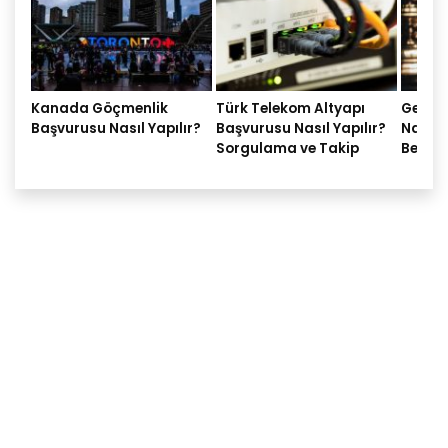
Kanada Göçmenlik
Türk Telekom Altyapı
Gelir 
Başvurusu Nasıl Yapılır?
Başvurusu Nasıl Yapılır?
Nasıl 
Sorgulama ve Takip
Belgel