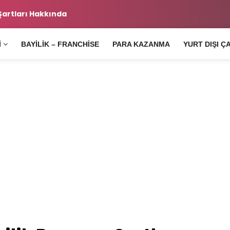
 Şartları Hakkında
Ara
I
BAYILIK – FRANCHISE
PARA KAZANMA
YURT DIŞI Ç