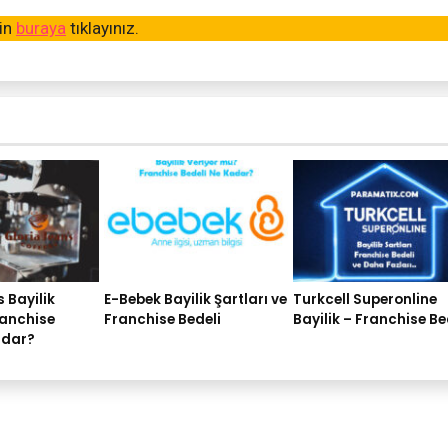
çin
buraya
tıklayınız.
 Bayilik
E-Bebek Bayilik Şartları ve
Turkcell Superonline
ranchise
Franchise Bedeli
Bayilik – Franchise Be
adar?