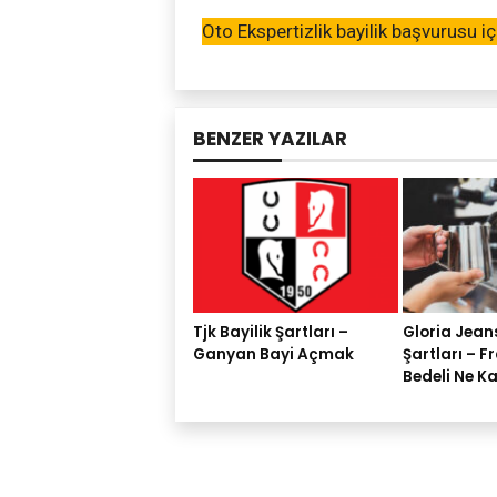
Oto Ekspertizlik bayilik başvurusu i
BENZER YAZILAR
Tjk Bayilik Şartları –
Gloria Jeans
Ganyan Bayi Açmak
Şartları – F
Bedeli Ne K