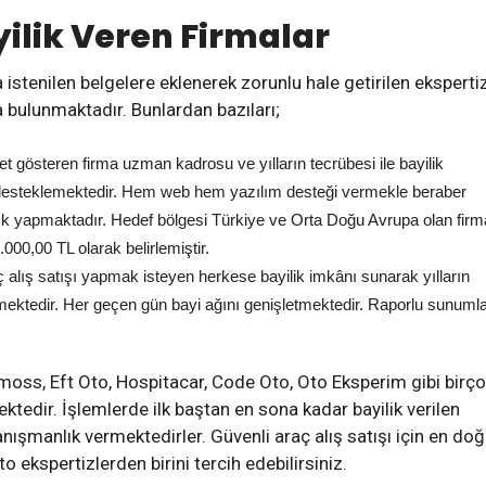
yilik Veren Firmalar
 istenilen belgelere eklenerek zorunlu hale getirilen eksperti
a bulunmaktadır. Bunlardan bazıları;
t gösteren firma uzman kadrosu ve yılların tecrübesi ile bayilik
 desteklemektedir. Hem web hem yazılım desteği vermekle beraber
ık yapmaktadır. Hedef bölgesi Türkiye ve Orta Doğu Avrupa olan fir
.000,00 TL olarak belirlemiştir.
aç alış satışı yapmak isteyen herkese bayilik imkânı sunarak yılların
mektedir. Her geçen gün bayi ağını genişletmektedir. Raporlu sunumla
moss, Eft Oto, Hospitacar, Code Oto, Oto Eksperim gibi birç
tedir. İşlemlerde ilk baştan en sona kadar bayilik verilen
ışmanlık vermektedirler. Güvenli araç alış satışı için en doğ
o ekspertizlerden birini tercih edebilirsiniz.