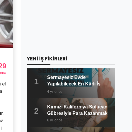
YENİ İŞ FİKİRLERİ
29
nma
Sermayesiz Evde
1
 el
Yapılabilecek En Kârlı İş
Fikirleri 2022
a
4 yıl önce
Kırmızı Kaliforniya Solucan
2
r.
Gübresiyle Para Kazanmak
ma
6 yıl önce
i