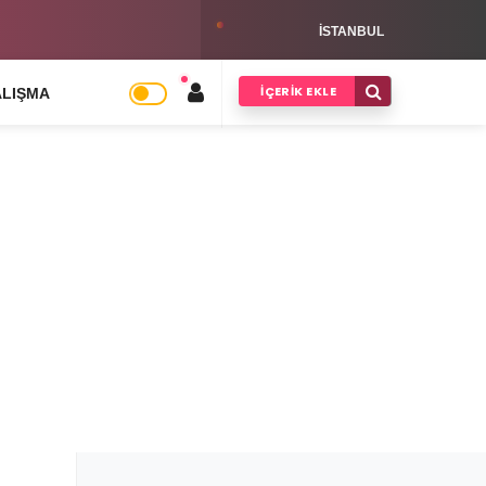
s Kargo Bayilik Şartları Hakkında
ISTANBUL
İÇERIK EKLE
ALIŞMA