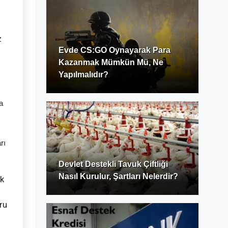
z
Evde CS:GO Oynayarak Para
Kazanmak Mümkün Mü, Ne
Yapılmalıdır?
ma
rı
Devlet Destekli Tavuk Çiftliği
Nasıl Kurulur, Şartları Nelerdir?
ok
ru