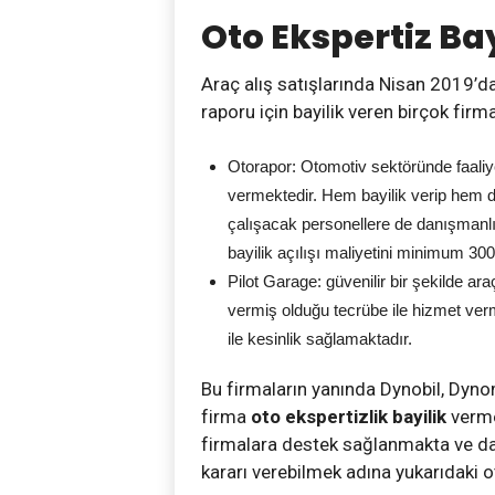
Oto Ekspertiz Ba
Araç alış satışlarında Nisan 2019’da
raporu için bayilik veren birçok firm
Otorapor: Otomotiv sektöründe faaliye
vermektedir. Hem bayilik verip hem
çalışacak personellere de danışmanl
bayilik açılışı maliyetini minimum 300
Pilot Garage: güvenilir bir şekilde ar
vermiş olduğu tecrübe ile hizmet ver
ile kesinlik sağlamaktadır.
Bu firmaların yanında Dynobil, Dyno
firma
oto ekspertizlik bayilik
vermek
firmalara destek sağlanmakta ve dan
kararı verebilmek adına yukarıdaki ot