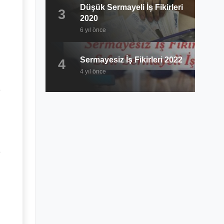
Düşük Sermayeli İş Fikirleri
3
2020
6 yıl önce
Sermayesiz İş Fikirleri 2022
4
4 yıl önce
a
a