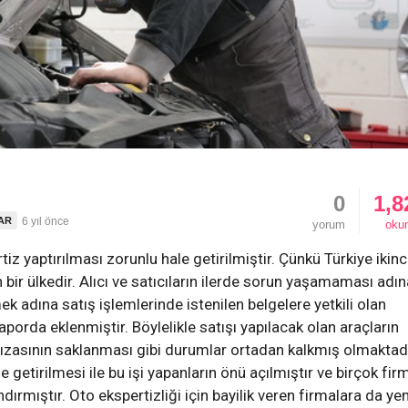
0
1,8
LAR
6 yıl önce
yorum
oku
iz yaptırılması zorunlu hale getirilmiştir. Çünkü Türkiye ikinci
n bir ülkedir. Alıcı ve satıcıların ilerde sorun yaşamaması adın
ek adına satış işlemlerinde istenilen belgelere yetkili olan
porda eklenmiştir. Böylelikle satışı yapılacak olan araçların
ızasının saklanması gibi durumlar ortadan kalkmış olmaktadı
getirilmesi ile bu işi yapanların önü açılmıştır ve birçok fir
dırmıştır. Oto ekspertizliği için bayilik veren firmalara da yen