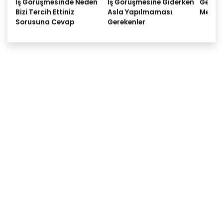
İş Görüşmesinde Neden
İş Görüşmesine Giderken
Gelece
Bizi Tercih Ettiniz
Asla Yapılmaması
Meslek
Sorusuna Cevap
Gerekenler