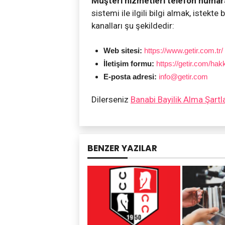
Müşteri hizmetleri telefon numar
sistemi ile ilgili bilgi almak, istekt
kanalları şu şekildedir:
Web sitesi:
https://www.getir.com.tr/
İletişim formu:
https://getir.com/hakk
E-posta adresi:
info@getir.com
Dilerseniz
Banabi Bayilik Alma Şartl
BENZER YAZILAR