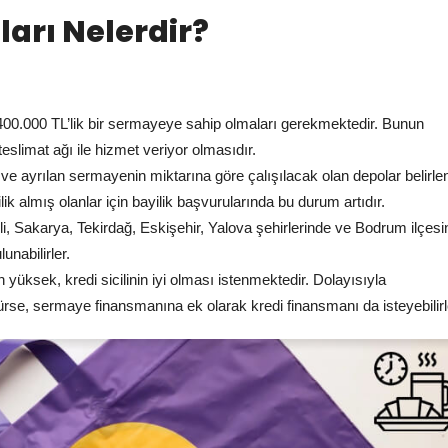
tları Nelerdir?
400.000 TL’lik bir sermayeye sahip olmaları gerekmektedir. Bunun
teslimat ağı ile hizmet veriyor olmasıdır.
e ayrılan sermayenin miktarına göre çalışılacak olan depolar belirlen
k almış olanlar için bayilik başvurularında bu durum artıdır.
li, Sakarya, Tekirdağ, Eskişehir, Yalova şehirlerinde ve Bodrum ilçes
nabilirler.
yüksek, kredi sicilinin iyi olması istenmektedir. Dolayısıyla
rse, sermaye finansmanına ek olarak kredi finansmanı da isteyebilirl