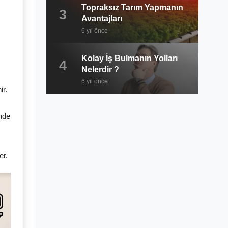
Topraksız Tarım Yapmanın
3
Avantajları
6 yıl önce
Kolay İş Bulmanın Yolları
4
Nelerdir ?
6 yıl önce
ir.
inde
er.