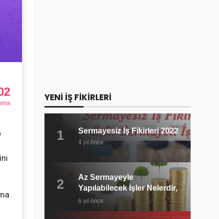
02
YENİ İŞ FİKİRLERİ
nma
Sermayesiz İş Fikirleri 2022
1
e
4 yıl önce
ini
Az Sermayeyle
2
Yapılabilecek İşler Nelerdir,
rma
Ne Kadar Kazanç Sağlanır?
6 yıl önce