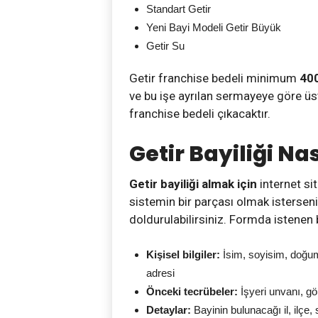
Standart Getir
Yeni Bayi Modeli Getir Büyük
Getir Su
Getir franchise bedeli minimum
40
ve bu işe ayrılan sermayeye göre üs
franchise bedeli çıkacaktır.
Getir Bayiliği Nas
Getir bayiliği almak için
internet sit
sistemin bir parçası olmak istersen
doldurulabilirsiniz. Formda istenen b
Kişisel bilgiler:
İsim, soyisim, doğum 
adresi
Önceki tecrübeler:
İşyeri unvanı, gör
Detaylar:
Bayinin bulunacağı il, ilçe,