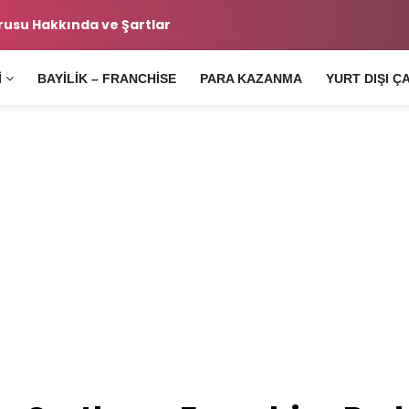
 Şartları Hakkında
Ara
I
BAYILIK – FRANCHISE
PARA KAZANMA
YURT DIŞI Ç