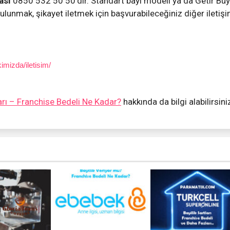
ası
0850 532 50 50’dir. Standart bayi modeli ya da Getir Bü
e bulunmak, şikayet iletmek için başvurabileceğiniz diğer iletiş
imizda/iletisim/
arı – Franchise Bedeli Ne Kadar?
hakkında da bilgi alabilirsini