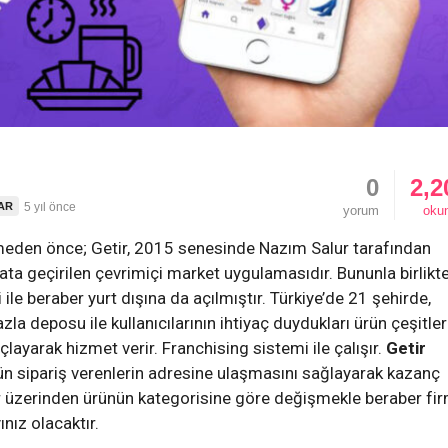
0
2,2
LAR
5 yıl önce
yorum
oku
meden önce; Getir, 2015 senesinde Nazım Salur tarafından
ata geçirilen çevrimiçi market uygulamasıdır. Bununla birlikt
le beraber yurt dışına da açılmıştır. Türkiye’de 21 şehirde,
la deposu ile kullanıcılarının ihtiyaç duydukları ürün çeşitler
ayarak hizmet verir. Franchising sistemi ile çalışır.
Getir
ün sipariş verenlerin adresine ulaşmasını sağlayarak kazanç
şlar üzerinden ürünün kategorisine göre değişmekle beraber fi
nız olacaktır.