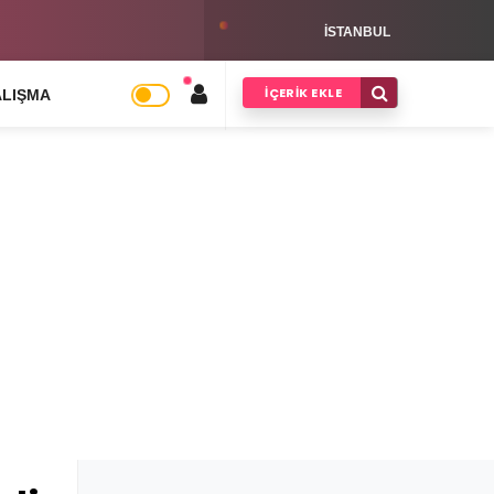
s Kargo Bayilik Şartları Hakkında
ISTANBUL
İÇERIK EKLE
ALIŞMA