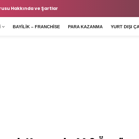
 Şartları Hakkında
Ara
I
BAYILIK – FRANCHISE
PARA KAZANMA
YURT DIŞI Ç