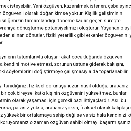
mek isteyebilir. Yani özgüven, kazanılmak istenen, çabalayın
 özgüvenli olarak doğan kimse yoktur. Kişilik gelişiminin
işiliğimizin tamamlandığı döneme kadar geçen süreçte
vranışa dönüştürme potansiyelimizi oluşturur. Yaşanan olayl
en alınan dönütler, fiziki yeterlilik gibi etkenler özgüvenin iy
r.
eynlerin tutumlarıyla oluşur fakat çocukluğunda özgüven
la kendini motive etmesi, sorunun üstüne giderek bakışını,
eki söylemlerini değiştirmeye çalışmasıyla da toparlanabilir.
yi tanıdığınız, fiziksel görünüşünüzün nasıl olduğu, arabanız
bir çok bireysel katkı kişinin özgüvenini yükseltmez, bunlar
tmin olarak yaşaması için gerekli bazı ihtiyaçlardır. Asıl bu
yorsa; paranız yoksa, arabanız yoksa, fiziksel olarak kalıplaş
ız yüksek bir ortalamaya sahip değilse ve siz hala kendinizi k
zı koruyorsanız o zaman özgüven sahibi olmayı başarmışsınız