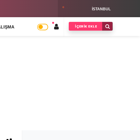
s Kargo Bayilik Şartları Hakkında
ISTANBUL
İÇERIK EKLE
ALIŞMA