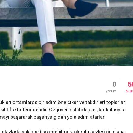
0
5
yorum
oku
kları ortamlarda bir adım öne çıkar ve takdirleri toplarlar.
 kilit faktörlerindendir. Özgüven sahibi kişiler, korkularıyla
mayı başararak başarıya giden yola adım atarlar.
olaylarla sakince baş edebilmek, olumlu şeyleri ön plana