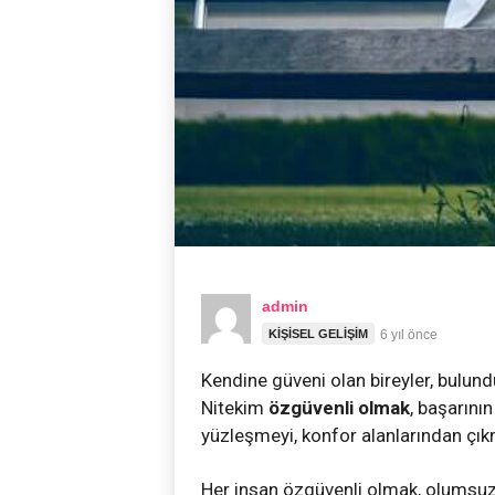
admin
KIŞISEL GELIŞIM
6 yıl önce
Kendine güveni olan bireyler, bulundu
Nitekim
özgüvenli olmak
, başarının
yüzleşmeyi, konfor alanlarından çık
Her insan özgüvenli olmak, olumsuz 