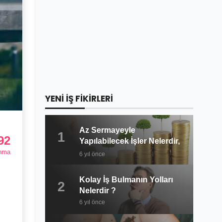
YENİ İŞ FİKİRLERİ
Az Sermayeyle
1
92
Yapılabilecek İşler Nelerdir,
Ne Kadar Kazanç Sağlanır?
nma
6 yıl önce
Kolay İş Bulmanın Yolları
2
Nelerdir ?
6 yıl önce