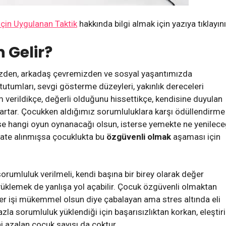
İçin Uygulanan Taktik
hakkında bilgi almak için yazıya tıklayını
 Gelir?
zden, arkadaş çevremizden ve sosyal yaşantımızda
 tutumları, sevgi gösterme düzeyleri, yakınlık dereceleri
m verildikçe, değerli olduğunu hissettikçe, kendisine duyulan
 artar. Çocukken aldığımız sorumluluklara karşı ödüllendirme
rse hangi oyun oynanacağı olsun, isterse yemekte ne yenilece
kate alınmışsa çocuklukta bu
özgüvenli olmak
aşaması için
rumluluk verilmeli, kendi başına bir birey olarak değer
 yüklemek de yanlışa yol açabilir. Çocuk özgüvenli olmaktan
 her işi mükemmel olsun diye çabalayan ama stres altında eli
azla sorumluluk yüklendiği için başarısızlıktan korkan, eleştiri
i azalan çocuk sayısı da çoktur.