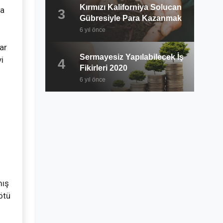
Kırmızı Kaliforniya Solucan
ca
3
Gübresiyle Para Kazanmak
6 yıl önce
ar
Sermayesiz Yapılabilecek İş
i
4
Fikirleri 2020
6 yıl önce
mış
ötü