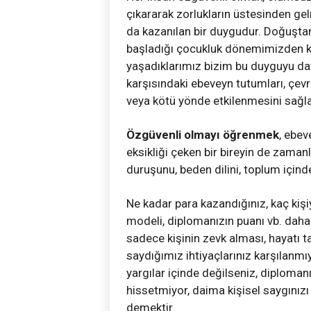
çıkararak zorlukların üstesinden gel
da kazanılan bir duygudur. Doğuştan
başladığı çocukluk dönemimizden k
yaşadıklarımız bizim bu duyguyu da
karşısındaki ebeveyn tutumları, çevred
veya kötü yönde etkilenmesini sağla
Özgüvenli olmayı öğrenmek
, ebev
eksikliği çeken bir bireyin de zaman
duruşunu, beden dilini, toplum içind
Ne kadar para kazandığınız, kaç kişi
modeli, diplomanızın puanı vb. daha 
sadece kişinin zevk alması, hayatı ta
saydığımız ihtiyaçlarınız karşılanmı
yargılar içinde değilseniz, diploman
hissetmiyor, daima kişisel saygını
demektir.