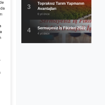
ede
Topraksız Tarım Yapmanın
3
ada
Avantajları
rı
6 yıl önce
a
Sermayesiz İş Fikirleri 2022
4
ha
4 yıl önce
n
r
u