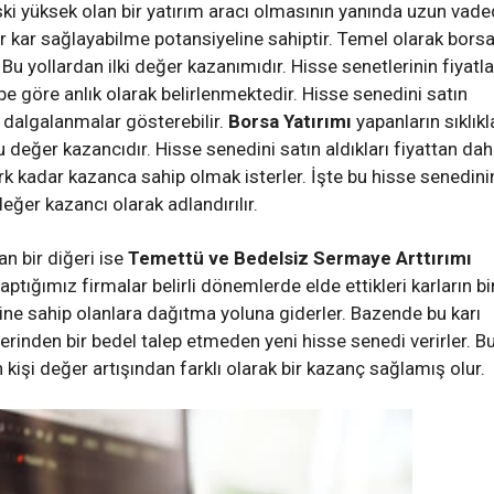
ski yüksek olan bir yatırım aracı olmasının yanında uzun vad
bir kar sağlayabilme potansiyeline sahiptir. Temel olarak bors
 Bu yollardan ilki değer kazanımıdır. Hisse senetlerinin fiyatla
be göre anlık olarak belirlenmektedir. Hisse senedini satın
ü dalgalanmalar gösterebilir.
Borsa Yatırımı
yapanların sıklıkl
u değer kazancıdır. Hisse senedini satın aldıkları fiyattan da
ark kadar kazanca sahip olmak isterler. İşte bu hisse senedini
eğer kazancı olarak adlandırılır.
n bir diğeri ise
Temettü
ve
Bedelsiz Sermaye Arttırımı
ptığımız firmalar belirli dönemlerde elde ettikleri karların bi
dine sahip olanlara dağıtma yoluna giderler. Bazende bu karı
rinden bir bedel talep etmeden yeni hisse senedi verirler. B
 kişi değer artışından farklı olarak bir kazanç sağlamış olur.