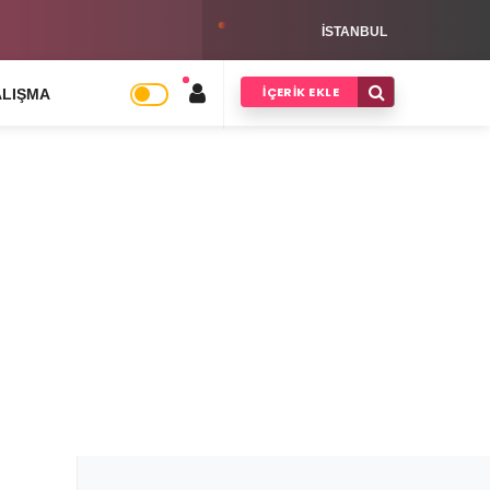
s Kargo Bayilik Şartları Hakkında
ISTANBUL
İÇERIK EKLE
ALIŞMA