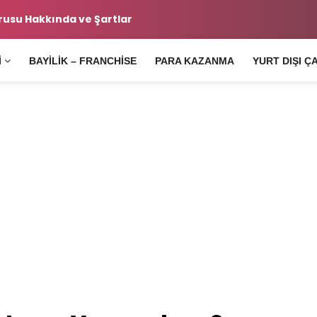
 Şartları Hakkında
Ara
I
BAYILIK – FRANCHISE
PARA KAZANMA
YURT DIŞI Ç