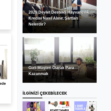
2020 Devlet Destekli Hayvancılık
Kredisi Nasıl Alınır, Şartları
Nelerdir?
Gizli Müşteri Olarak Para
Kazanmak
rede
İLGİNİZİ ÇEKEBİLECEK