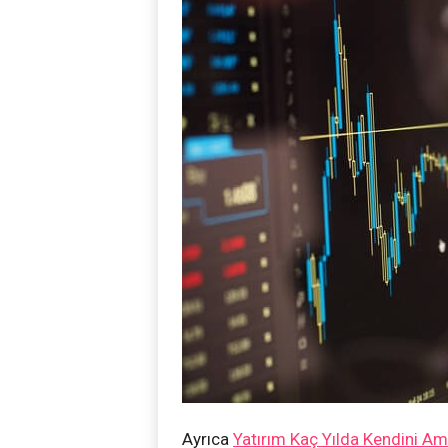
Ayrıca
Yatırım Kaç Yılda Kendini Am