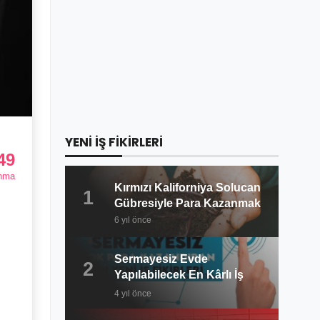
YENİ İŞ FİKİRLERİ
49
nma
Kırmızı Kaliforniya Solucan
1
Gübresiyle Para Kazanmak
6 yıl önce
Sermayesiz Evde
2
Yapılabilecek En Kârlı İş
Fikirleri 2022
4 yıl önce