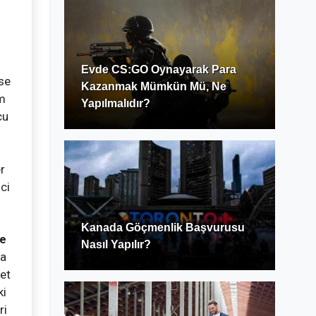
Evde CS:GO Oynayarak Para
se
Kazanmak Mümkün Mü, Ne
em
Yapılmalıdır?
cu
r
ci
Kanada Göçmenlik Başvurusu
se
Nasıl Yapılır?
da
ket
ki
ri