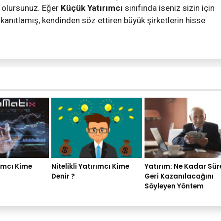
ş olursunuz. Eğer
Küçük Yatırımcı
sınıfında iseniz sizin için
 kanıtlamış, kendinden söz ettiren büyük şirketlerin hisse
ımcı Kime
Nitelikli Yatırımcı Kime
Yatırım: Ne Kadar Sü
Denir ?
Geri Kazanılacağını
Söyleyen Yöntem