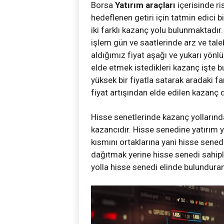
Borsa
Yatırım araçları
içerisinde ri
hedeflenen getiri için tatmin edici 
iki farklı kazanç yolu bulunmaktadır.
işlem gün ve saatlerinde arz ve tale
aldığımız fiyat aşağı ve yukarı yönl
elde etmek istedikleri kazanç işte b
yüksek bir fiyatla satarak aradaki f
fiyat artışından elde edilen kazanç d
Hisse senetlerinde kazanç yollarında
kazancıdır. Hisse senedine yatırım ya
kısmını ortaklarına yani hisse sene
dağıtmak yerine hisse senedi sahiple
yolla hisse senedi elinde bulunduran