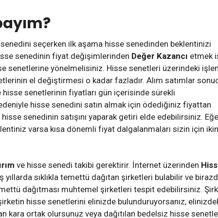
payım?
senedini seçerken ilk aşama hisse senedinden beklentinizi
isse senedinin fiyat değişimlerinden
Değer Kazancı
etmek i
e senetlerine yönelmelisiniz. Hisse senetleri üzerindeki işl
lerinin el değiştirmesi o kadar fazladır. Alım satımlar sonu
hisse senetlerinin fiyatları gün içerisinde sürekli
deniyle hisse senedini satın almak için ödediğiniz fiyattan
hisse senedinin satışını yaparak getiri elde edebilirsiniz. Eğe
entiniz varsa kısa dönemli fiyat dalgalanmaları sizin için ikin
ırım
ve hisse senedi takibi gerektirir. İnternet üzerinden
His
yıllarda sıklıkla temettü dağıtan şirketleri bulabilir ve biraz
ettü dağıtması muhtemel şirketleri tespit edebilirsiniz. Şir
irketin hisse senetlerini elinizde bulunduruyorsanız, elinizde
an kara ortak olursunuz veya dağıtılan bedelsiz hisse senetle