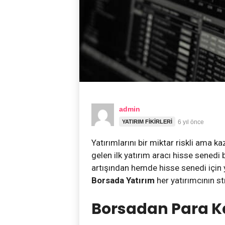
admin
YATIRIM FIKIRLERI
6 yıl önce
Yatırımlarını bir miktar riskli ama k
gelen ilk yatırım aracı hisse sened
artışından hemde hisse senedi için
Borsada Yatırım
her yatırımcının st
Borsadan Para 