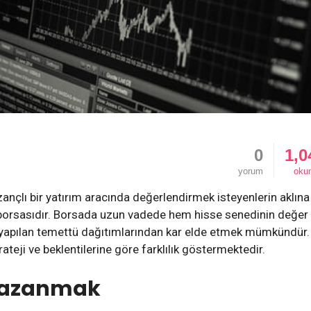
0
1,0
yorum
oku
azançlı bir yatırım aracında değerlendirmek isteyenlerin aklına
i borsasıdır. Borsada uzun vadede hem hisse senedinin değer
 yapılan temettü dağıtımlarından kar elde etmek mümkündür.
rateji ve beklentilerine göre farklılık göstermektedir.
Kazanmak