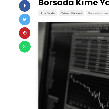
Borsada Kime Ya
Ana Sayfa
Yatırım Fikirleri
Borsada Kime Y